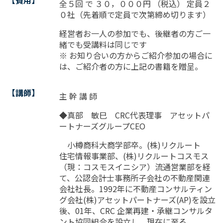
【費用】
全５回 で ３０，０００円 （税込） 定員２
０社（先着順で定員で次第締め切ります）
経営者お一人の参加でも、後継者の方ご一
緒でも受講料は同じです
※ お知り合いの方からご紹介参加の場合に
は、ご紹介者の方に上記の書籍を贈呈。
【講師】
主 幹 講 師
◆真部 敏巳 CRC代表理事 アセットパ
ートナーズグループCEO
小樽商科大商学部卒。(株)リクルート
住宅情報事業部、(株)リクルートコスモス
（現：コスモスイニシア）流通営業部を経
て、公認会計士事務所子会社の不動産関連
会社社長。1992年に不動産コンサルティン
グ会社(株)アセットパートナーズ(AP)を設立
後、01年、CRC 企業再建・承継コンサルタ
ント協同組合を設立し、現在に至る。