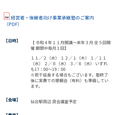
経営者・後継者向け事業承継塾のご案内
（PDF）
【日時】
【 令和４年１１月開講～来年３月 全５回開
催 期間中毎月１回】
１１／２（水） １２／１（木） １／１１
（水） ２／８（水） ３／８（水） いずれ
も17：00～19：00
※若干延長する場合もございます。塾終了
後に実費での懇親会（有料）も準備してい
ます。
【会場】
仙台駅周辺 貸会議室予定